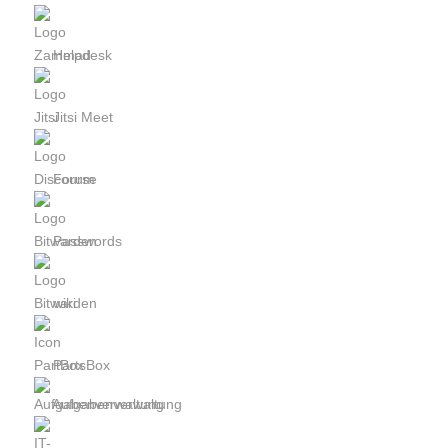
Helpdesk
Jitsi Meet
Forum
Passwords
wiki
PartsBox
Aufgabenverwaltung