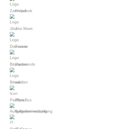
Helpdesk
Jitsi Meet
Forum
Passwords
wiki
PartsBox
Aufgabenverwaltung