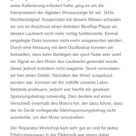
seine Kalibrierung erläutert hatte, ging es um die
Interpretation der digitalen Messanzeige für ein 1kHz-
Rechtecksignal. Ausgerüstet mit diesem Wissen schauten
wir uns im Anschluss einen defekten BlueRay-Player an,
dessen Laufwerk nicht mehr richtig funktionierte. Einmal
eingelegte Disks konnten nicht mehr ausgeworfen werden.
Durch eine Messung mit dem Oszilloskop konnten wir
feststellen, dass beim Betätigen der
eject
-Taste sehr wohl
ein Signal an den Motor des Laufwerks gesendet wurde,
dieser jedoch trotzdem nicht reagierte. Somit vermuteten
wir hier einen Defekt. Nachdem der Motor ausgebaut
worden war, konnten wir ihn mithilfe unseres Labor-
Netzteils ansteuern, jedoch war hierfür ein gewisser
Spannungsbetrag notwendig. Dies deutete auf einen
Verschleiß innerhalb des Motors hin, der dazu führte, dass
der im Gerät vorliegende Gleichspannungsbetrag nicht
ausreichte, um den Motor anzutreiben.
Der Reparatur-Workshop kam sehr gut an und für jedes
Erfahrungsniveau in der Elektronik war etwas dabei.