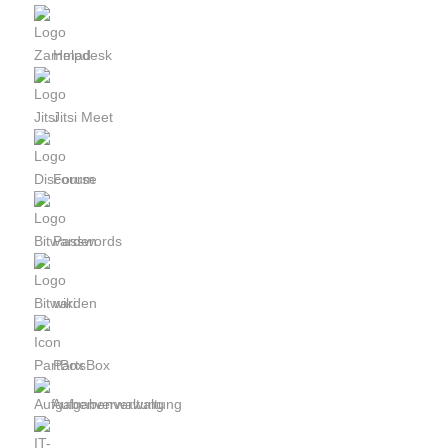
Helpdesk
Jitsi Meet
Forum
Passwords
wiki
PartsBox
Aufgabenverwaltung