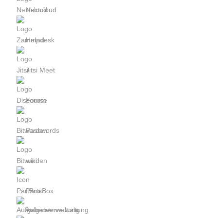
Nextcloud
Helpdesk
Jitsi Meet
Forum
Passwords
wiki
PartsBox
Aufgabenverwaltung