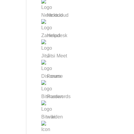
Nextcloud
Helpdesk
Jitsi Meet
Forum
Passwords
wiki