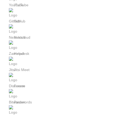
YouTube
GitHub
Nextcloud
Helpdesk
Jitsi Meet
Forum
Passwords