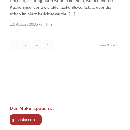
Projekte, die fortgeführt werden konnten, war die mobile
Kücheninsel der Bielefelder Zukunftswerkstatt, über die
schon im März berichtet wurde. […]
/
18. August 2020
von
Tim
1
2
3
4
Seite 3 von 4
Der Makerspace ist
geschlossen