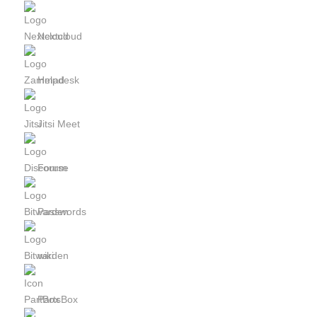
Nextcloud
Helpdesk
Jitsi Meet
Forum
Passwords
wiki
PartsBox