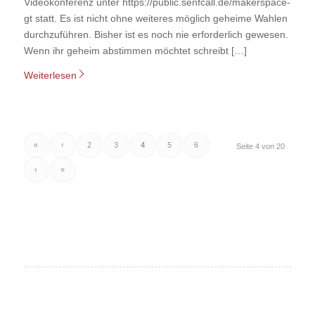
Videokonferenz unter https://public.senfcall.de/makerspace-
gt statt. Es ist nicht ohne weiteres möglich geheime Wahlen
durchzuführen. Bisher ist es noch nie erforderlich gewesen.
Wenn ihr geheim abstimmen möchtet schreibt […]
Weiterlesen
«
‹
2
3
4
5
6
Seite 4 von 20
›
»