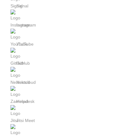
Signal
Instagram
YouTube
GitHub
Nextcloud
Helpdesk
Jitsi Meet