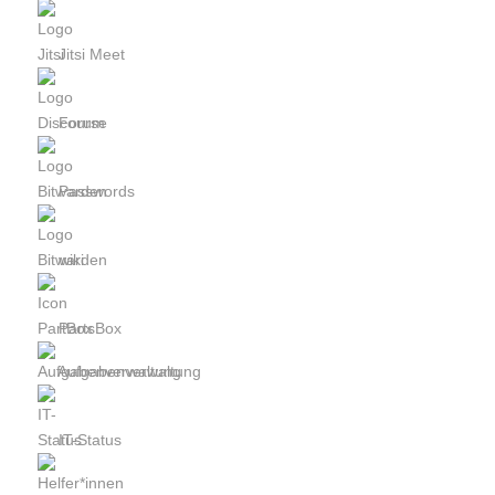
Jitsi Meet
Forum
Passwords
wiki
PartsBox
Aufgabenverwaltung
IT-Status