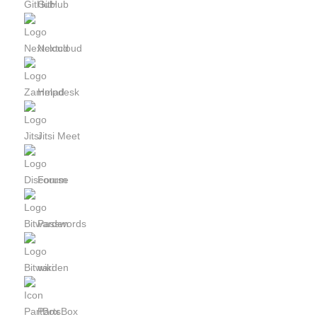
GitHub
Nextcloud
Helpdesk
Jitsi Meet
Forum
Passwords
wiki
PartsBox