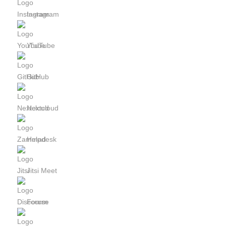
Instagram
YouTube
GitHub
Nextcloud
Helpdesk
Jitsi Meet
Forum