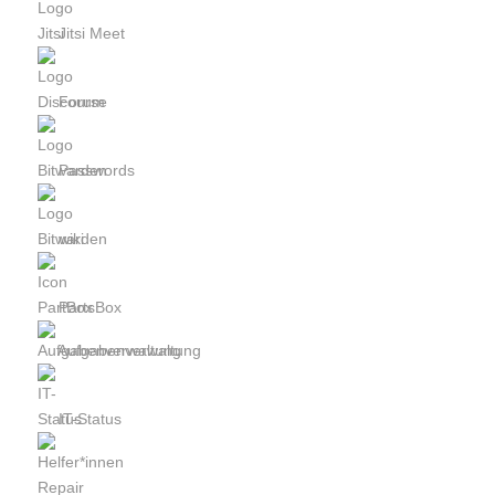
Jitsi Meet
Forum
Passwords
wiki
PartsBox
Aufgabenverwaltung
IT-Status