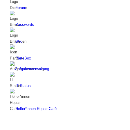
Forum
Passwords
Wiki
PartsBox
Aufgabenverwaltung
IT-Status
Helfer*innen Repair Café