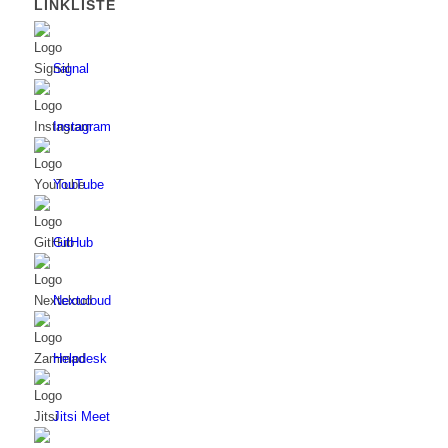
LINKLISTE
Signal
Instagram
YouTube
GitHub
Nextcloud
Helpdesk
Jitsi Meet