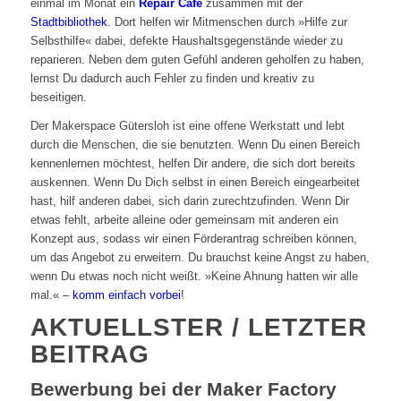
einmal im Monat ein
Repair Café
zusammen mit der
Stadtbibliothek
. Dort helfen wir Mitmenschen durch »Hilfe zur
Selbsthilfe« dabei, defekte Haushaltsgegenstände wieder zu
reparieren. Neben dem guten Gefühl anderen geholfen zu haben,
lernst Du dadurch auch Fehler zu finden und kreativ zu
beseitigen.
Der Makerspace Gütersloh ist eine offene Werkstatt und lebt
durch die Menschen, die sie benutzten. Wenn Du einen Bereich
kennenlernen möchtest, helfen Dir andere, die sich dort bereits
auskennen. Wenn Du Dich selbst in einen Bereich eingearbeitet
hast, hilf anderen dabei, sich darin zurechtzufinden. Wenn Dir
etwas fehlt, arbeite alleine oder gemeinsam mit anderen ein
Konzept aus, sodass wir einen Förderantrag schreiben können,
um das Angebot zu erweitern. Du brauchst keine Angst zu haben,
wenn Du etwas noch nicht weißt. »Keine Ahnung hatten wir alle
mal.« –
komm einfach vorbei
!
AKTUELLSTER / LETZTER
BEITRAG
Bewerbung bei der Maker Factory