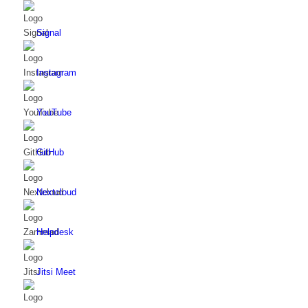
Signal
Instagram
YouTube
GitHub
Nextcloud
Helpdesk
Jitsi Meet