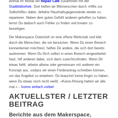
einmal im Monat ein
Repair Café
zusammen mit der
Stadtbibliothek
. Dort helfen wir Mitmenschen durch »Hilfe zur
Selbsthilfe« dabei, defekte Haushaltsgegenstände wieder zu
reparieren. Neben dem guten Gefühl anderen geholfen zu haben,
lernst Du dadurch auch Fehler zu finden und kreativ zu
beseitigen.
Der Makerspace Gütersloh ist eine offene Werkstatt und lebt
durch die Menschen, die sie benutzten. Wenn Du einen Bereich
kennenlernen möchtest, helfen Dir andere, die sich dort bereits
auskennen. Wenn Du Dich selbst in einen Bereich eingearbeitet
hast, hilf anderen dabei, sich darin zurechtzufinden. Wenn Dir
etwas fehlt, arbeite alleine oder gemeinsam mit anderen ein
Konzept aus, sodass wir einen Förderantrag schreiben können,
um das Angebot zu erweitern. Du brauchst keine Angst zu haben,
wenn Du etwas noch nicht weißt. »Keine Ahnung hatten wir alle
mal.« –
komm einfach vorbei
!
AKTUELLSTER / LETZTER
BEITRAG
Berichte aus dem Makerspace,