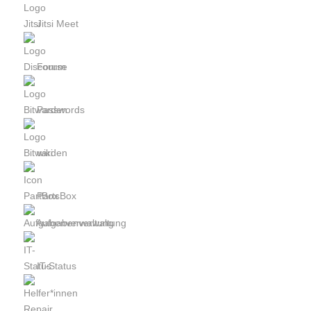
Jitsi Meet
Forum
Passwords
wiki
PartsBox
Aufgabenverwaltung
IT-Status