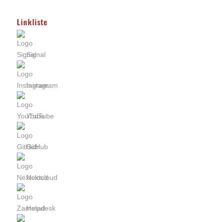
Linkliste
Signal
Instagram
YouTube
GitHub
Nextcloud
Helpdesk