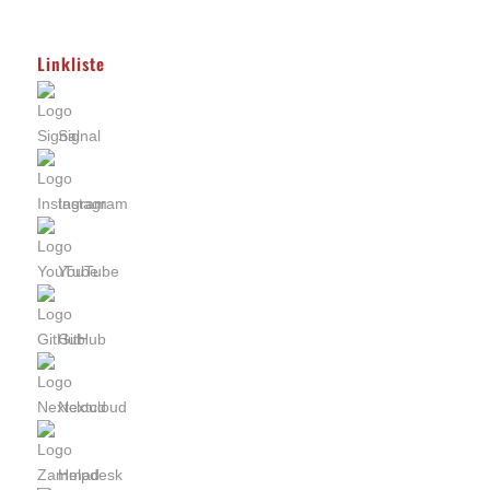
Linkliste
Signal
Instagram
YouTube
GitHub
Nextcloud
Helpdesk