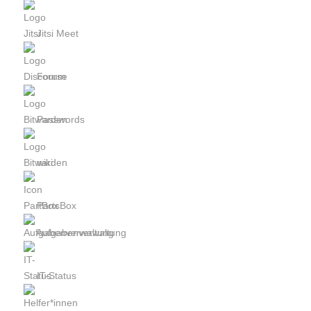
Jitsi Meet
Forum
Passwords
wiki
PartsBox
Aufgabenverwaltung
IT-Status