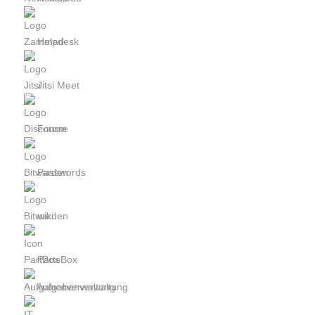
Helpdesk
Jitsi Meet
Forum
Passwords
wiki
PartsBox
Aufgabenverwaltung