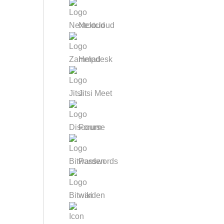
Nextcloud
Helpdesk
Jitsi Meet
Forum
Passwords
wiki