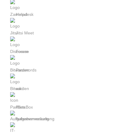
Helpdesk
Jitsi Meet
Forum
Passwords
wiki
PartsBox
Aufgabenverwaltung