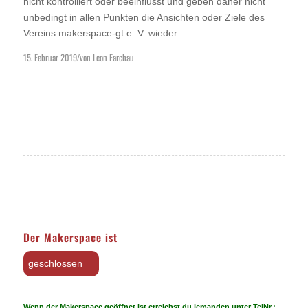
nicht kontrolliert oder beeinflusst und geben daher nicht
unbedingt in allen Punkten die Ansichten oder Ziele des
Vereins makerspace-gt e. V. wieder.
15. Februar 2019
von
Leon Farchau
/
Der Makerspace ist
geschlossen
Wenn der Makerspace geöffnet ist erreichst du jemanden unter TelNr.: