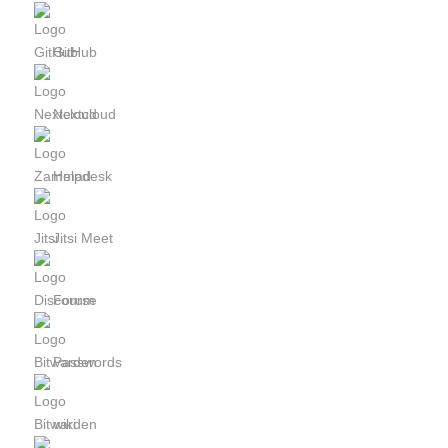
GitHub
Nextcloud
Helpdesk
Jitsi Meet
Forum
Passwords
wiki