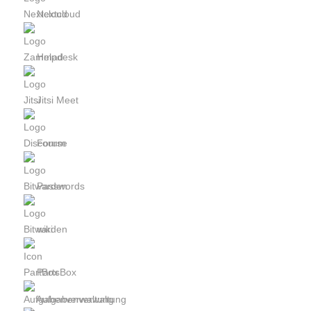
Nextcloud
Helpdesk
Jitsi Meet
Forum
Passwords
wiki
PartsBox
Aufgabenverwaltung