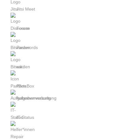
Jitsi Meet
Forum
Passwords
wiki
PartsBox
Aufgabenverwaltung
IT-Status