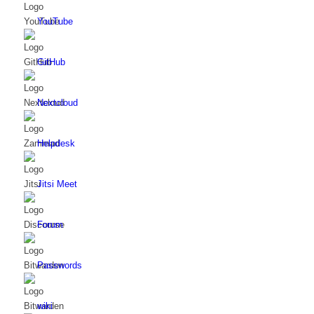
YouTube
GitHub
Nextcloud
Helpdesk
Jitsi Meet
Forum
Passwords
wiki