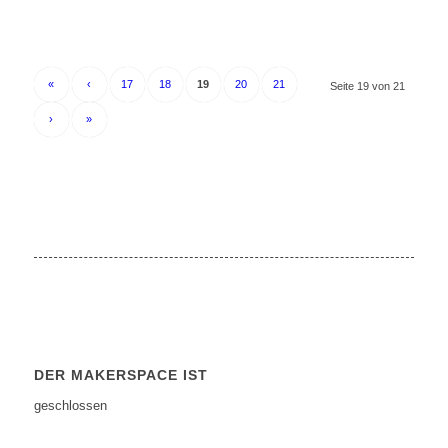
«
‹
17
18
19
20
21
Seite 19 von 21
›
»
DER MAKERSPACE IST
geschlossen